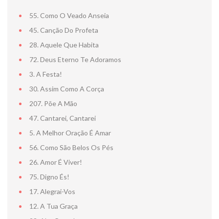
55. Como O Veado Anseia
45. Canção Do Profeta
28. Aquele Que Habita
72. Deus Eterno Te Adoramos
3. A Festa!
NOTA DE FA
30. Assim Como A Corça
207. Põe A Mão
47. Cantarei, Cantarei
5. A Melhor Oração É Amar
56. Como São Belos Os Pés
26. Amor É Viver!
75. Digno És!
17. Alegrai-Vos
12. A Tua Graça