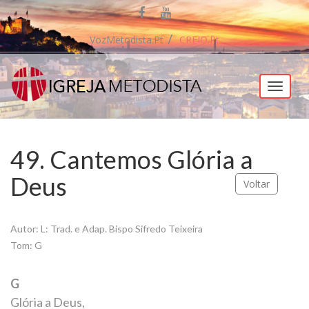
VozMetodista.pt
CREIO.pt
Menu
49. Cantemos Glória a
Deus
Voltar
Autor: L: Trad. e Adap. Bispo Sifredo Teixeira
Tom: G
G
Glória a Deus,