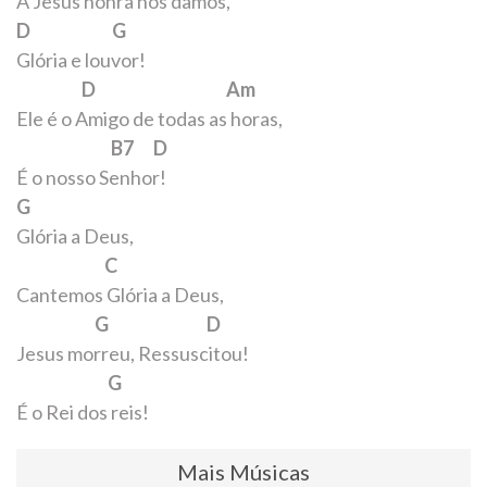
A Jesus honra nós damos,
D G
Glória e louvor!
D Am
Ele é o Amigo de todas as horas,
B7 D
É o nosso Senhor!
G
Glória a Deus,
C
Cantemos Glória a Deus,
G D
Jesus morreu, Ressuscitou!
G
É o Rei dos reis!
Mais Músicas