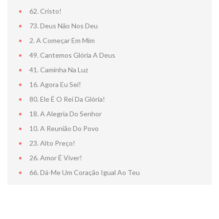
62. Cristo!
73. Deus Não Nos Deu
2. A Começar Em Mim
NOTA DE FA
49. Cantemos Glória A Deus
41. Caminha Na Luz
16. Agora Eu Sei!
80. Ele É O Rei Da Glória!
18. A Alegria Do Senhor
10. A Reunião Do Povo
23. Alto Preço!
26. Amor É Viver!
66. Dá-Me Um Coração Igual Ao Teu
CENTRO D