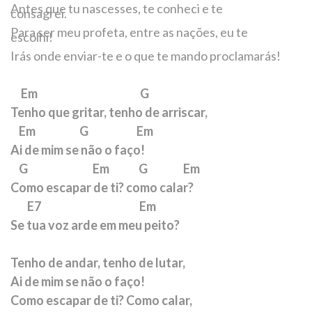
Antes que tu nascesses, te conheci e te
consagrei.
Para ser meu profeta, entre as nações, eu te
escolhi!
Irás onde enviar-te e o que te mando proclamarás!
Em G
Tenho que gritar, tenho de arriscar,
Em G Em
Ai de mim se não o faço!
G Em G Em
Como escapar de ti? como calar?
E7 Em
Se tua voz arde em meu peito?
Tenho de andar, tenho de lutar,
Ai de mim se não o faço!
Como escapar de ti? Como calar,