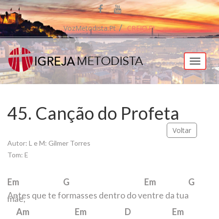
VozMetodista.pt
CREIO.pt
Menu
45. Canção do Profeta
Voltar
Autor: L e M: Gilmer Torres
Tom: E
Em G Em G
Antes que te formasses dentro do ventre da tua
mãe,
Am Em D Em