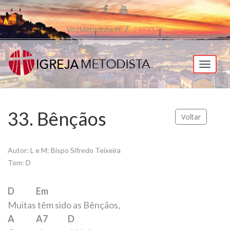
VozMetodista.pt
CREIO.pt
Menu
33. Bênçãos
Voltar
Autor: L e M: Bispo Sifredo Teixeira
Tom: D
D Em
Muitas têm sido as Bênçãos,
A A7 D