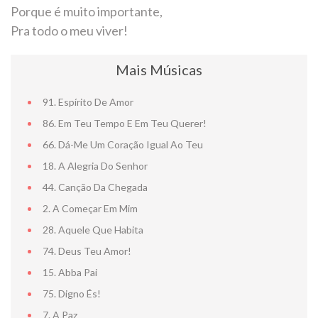
Porque é muito importante,
Pra todo o meu viver!
Mais Músicas
91. Espírito De Amor
86. Em Teu Tempo E Em Teu Querer!
66. Dá-Me Um Coração Igual Ao Teu
18. A Alegria Do Senhor
44. Canção Da Chegada
2. A Começar Em Mim
28. Aquele Que Habita
74. Deus Teu Amor!
15. Abba Pai
75. Digno És!
NOTA DE FA
7. A Paz